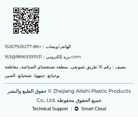
الهاتف/ويشات：+86-15267926277
18969391931@163.com
بريد إلكتروني：
يضيف：رقم 16 طريق تشونغي، منطقة تشنغتشاي الصناعية، مقاطعة
بوجيانغ، جينهوا، تشجيانغ، الصين
حقوق الطبع والنشر © Zhejiang Ailishi Plastic Products
Co., Ltd. جميع الحقوق محفوظة