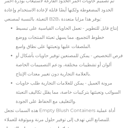
تم تصميم حاويات أحمر الخدود الفارغة لاستيعاب بودرة أحمر
الخدود المضغوطة ولكنها أيضًا قابلة لإعادة الاستخدام وإعادة
التعبئة. بالنسبة لمصنعي B2B، يوفر هذا مزايا متعددة:
إنتاج قابل للتطوير - تعمل الحاويات القياسية على تبسيط
خطوط التجميع، مما يسهل تعبئة المنتجات ووضع
الملصقات عليها وتعبئتها على نطاق واسع.
فرص التخصيص - يمكن للمصنعين توفير حاويات بأشكال أو
ألوان أو تشطيبات مختلفة، ودعم التصميمات الخاصة
بالعلامة التجارية دون تغيير معدات الإنتاج.
مرونة العميل - يمكن للعلامات التجارية طلب حاويات
السوائب وتعبئتها بتركيبات خاصة، مما يقلل تكاليف التعبئة
والتغليف مع الحفاظ على الجودة.
هذه السمات تجعل Empty Blush Containers أداة عملية
للمصانع التي تهدف إلى توفير حلول مرنة وموثوقة للعملاء.