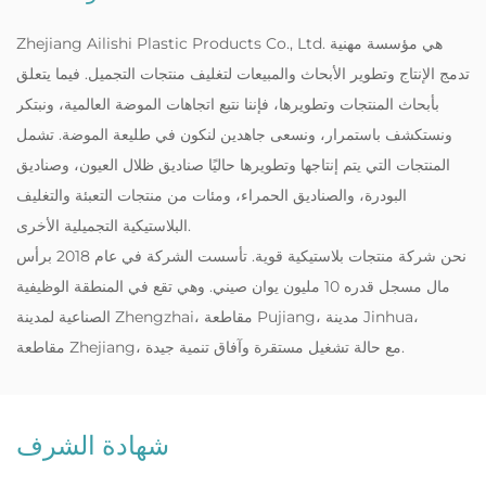
Zhejiang Ailishi Plastic Products Co., Ltd. هي مؤسسة مهنية
تدمج الإنتاج وتطوير الأبحاث والمبيعات لتغليف منتجات التجميل. فيما يتعلق
بأبحاث المنتجات وتطويرها، فإننا نتبع اتجاهات الموضة العالمية، ونبتكر
ونستكشف باستمرار، ونسعى جاهدين لنكون في طليعة الموضة. تشمل
المنتجات التي يتم إنتاجها وتطويرها حاليًا صناديق ظلال العيون، وصناديق
البودرة، والصناديق الحمراء، ومئات من منتجات التعبئة والتغليف
البلاستيكية التجميلية الأخرى.
‌نحن شركة منتجات بلاستيكية قوية. تأسست الشركة في عام 2018 برأس
مال مسجل قدره 10 مليون يوان صيني. وهي تقع في المنطقة الوظيفية
الصناعية لمدينة Zhengzhai، مقاطعة Pujiang، مدينة Jinhua،
مقاطعة Zhejiang، مع حالة تشغيل مستقرة وآفاق تنمية جيدة.
شهادة الشرف