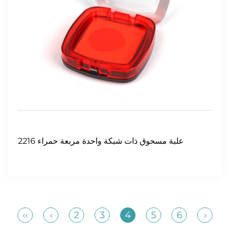
2216 علبة مسحوق ذات شبكة واحدة مربعة حمراء
‹‹
‹
2
3
4
5
6
›