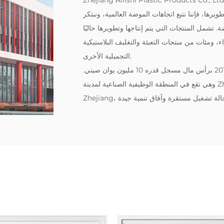
Zhejiang Ailishi Plastic Products Co., . هي مؤسسة مهنية تدمج الإنتاج وتطوير الأبحاث والمبيعات
يرها، فإننا نتبع اتجاهات الموضة العالمية، ونبتكر
مل المنتجات التي يتم إنتاجها وتطويرها حاليًا
ء، ومئات من منتجات التعبئة والتغليف البلاستيكية
التجميلية الأخرى.
‌نحن شركة منتجات بلاستيكية قوية. تأسست الشركة في عام 2018 برأس مال مسجل قدره 10 مليون يوان صيني.
وهي تقع في المنطقة الوظيفية الصناعية لمدينة Zhengzhai، مقاطعة Pujiang، مدينة Jinhua، مقاطعة