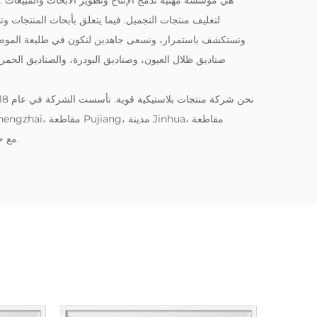
Ltd
لتغليف منتجات التجميل. فيما يتعلق بأبحاث المنتجات وتطو
ونستكشف باستمرار، ونسعى جاهدين لنكون في طليعة الموضة. تش
صناديق ظلال العيون، وصناديق البودرة، والصناديق الحمرا
Zhejiang، مع حالة تشغيل مستقرة وآفاق تنمية جيدة.