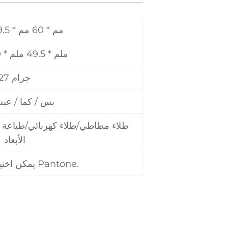
80 مم * 60 مم * 19.5 مم
65 ملم * 49.5 ملم * 10 ملم
27 جرام
بس / كما / عب
طلاء مطاطي/طلاء كهربائي/طباعة ال
الأبعاد
يمكن اختيار جميع ألوان Pantone.