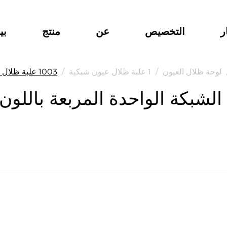
ر
التخصيص
عن
منتج
بي
لوحة ظلال العيون
/
1 علبة ظلال عيون شبكية
/
1003 علبة ظلال العيون ذات الشبكة الواحدة المربعة باللون الوردي