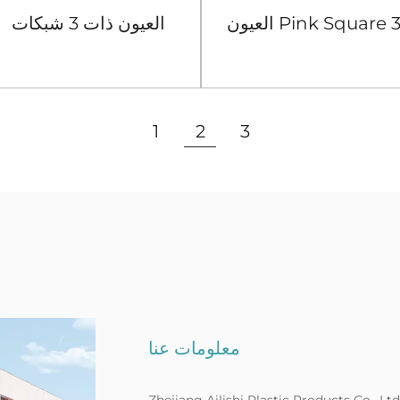
العيون Pink Square 3
العيون ذات 3 شبكات
Gridst
مستديرة باللون البني
عرض المزيد
عرض المزيد
1
2
3
معلومات عنا