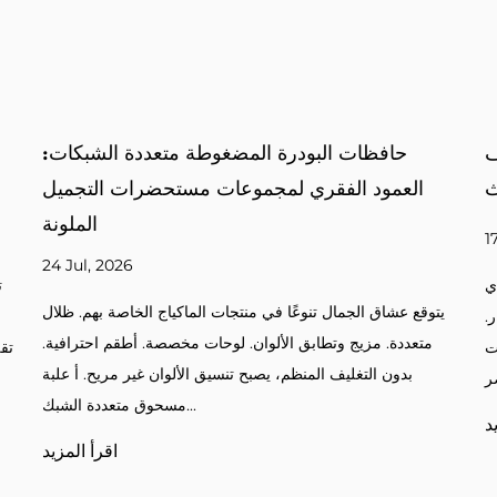
علبة مسحوق مربعة: العمود الفقري للتغليف
المضغوط الحديث
ا
17 Jul, 2026
تسعى العلامات التجارية لمستحضرات التجميل إلى التغليف الذي
يتوقع
يوازن بين الشكل والوظيفة. المساحيق المضغوطة. احمرار.
متع
البرونزر. أقلام التحديد. وبدون الحالات المناسبة، تفقد المنتجات
الحماية والجاذبية البصر...
اقرأ المزيد