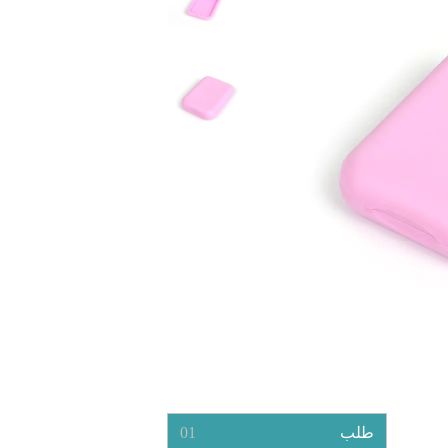
طلب
01