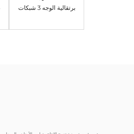
مربعة سوداء مكونة من 4
برتقالية الوجه 3 شبكات
شبكات
رض المزيد
عرض المزيد