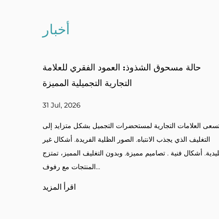
أخبار
حافظات البودرة المضغوطة متعددة الشبكات:
حالة 
لعمود الفقري لمجموعات مستحضرات التجميل
الملونة
24 Jul, 2026
تسعى العلاما
 عشاق الجمال تنوعًا في منتجات الماكياج الخاصة بهم. ظلال
التغليف ال
ددة. مزيج وتطابق الألوان. لوحات مخصصة. أطقم احترافية.
تقليدية. أشكال 
بدون التغليف المنظم، يصبح تنسيق الألوان غير مريح. أ علبة
مسحوق متعددة الشبك...
اقرأ المزيد