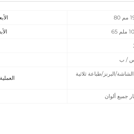
الأب
الأب
س / ب
شاشة/البرنز/طباعة ثلاثية
العملية 