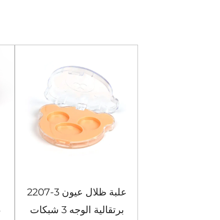
104-4 حافظة ظلال عيون
2207-3 علبة ظلال عيون
مربعة سوداء مكونة من 4
برتقالية الوجه 3 شبكات