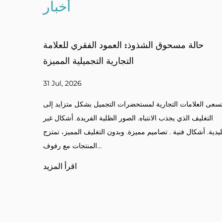
أخبار
حافظات البودرة المضغوطة متعددة الشبكات:
حالة
العمود الفقري لمجموعات مستحضرات التجميل
الملونة
24 Jul, 2026
تسعى العلام
ع عشاق الجمال تنوعًا في منتجات الماكياج الخاصة بهم. ظلال
التغليف ا
عددة. مزيج وتطابق الألوان. لوحات مخصصة. أطقم احترافية.
تقليدية. أشكال
بدون التغليف المنظم، يصبح تنسيق الألوان غير مريح. أ علبة
مسحوق متعددة الشبك...
اقرأ المزيد