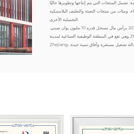
مل المنتجات التي يتم إنتاجها وتطويرها حاليًا
ء، ومئات من منتجات التعبئة والتغليف البلاستيكية
التجميلية الأخرى.
‌نحن شركة منتجات بلاستيكية قوية. تأسست الشركة في عام 2018 برأس مال مسجل قدره 10 مليون يوان صيني.
وهي تقع في المنطقة الوظيفية الصناعية لمدينة Zhengzhai، مقاطعة Pujiang، مدينة Jinhua، مقاطعة