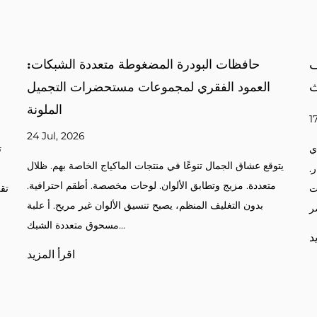
علبة مسحوق مربعة: العمود الفقري للتغليف
المضغوط الحديث
17 Jul, 2026
تسعى العلامات التجارية لمستحضرات التجميل إلى التغليف الذي
يتوق
يوازن بين الشكل والوظيفة. المساحيق المضغوطة. احمرار.
مت
البرونزر. أقلام التحديد. وبدون الحالات المناسبة، تفقد المنتجات
الحماية والجاذبية البصر...
اقرأ المزيد