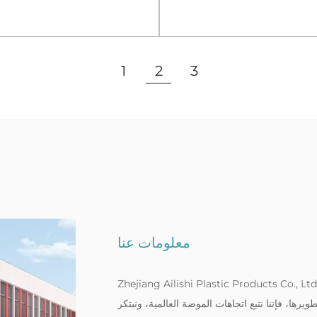
Gridst
مستديرة باللون البني
عرض المزيد
عرض المزيد
1
2
3
معلومات عنا
Zhejiang Ailishi Plastic Products Co., . هي مؤسسة مهنية تدمج الإنتاج وتطوير الأبحاث والمبيعات
يرها، فإننا نتبع اتجاهات الموضة العالمية، ونبتكر