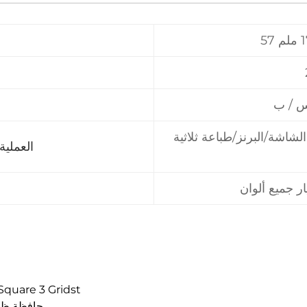
س / ب
شاشة/البرنز/طباعة ثلاثية
العملية 
PREV：2036-3 علبة ظلال العيون Gridst
NEXT：2004-3 حافظة