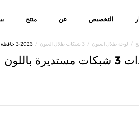
ر
التخصيص
عن
منتج
بي
ج
/
لوحة ظلال العيون
/
3 شبكات ظلال العيون
/
2026-3 حافظة ظلال العيون ذات 3 شبكات مستديرة باللون البني