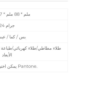
57 ملم * 88 ملم * 17 ملم
24 جرام
بس / كما / عب
طلاء مطاطي/طلاء كهربائي/طباعة ال
الأبعاد
يمكن اختيار جميع ألوان Pantone.