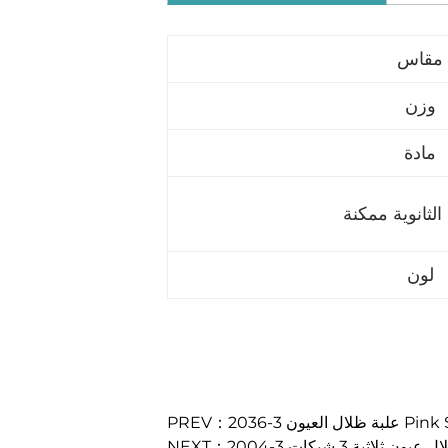
مقاس
وزن
مادة
الثانوية ممكنة
لون
Pink Square 3 
 ظلال عيون ثلاثية 3 شبكات