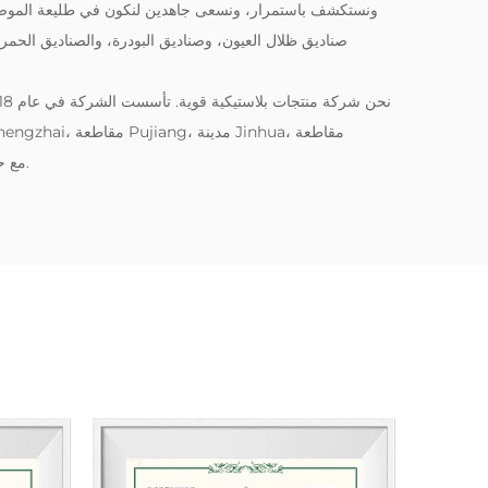
ونستكشف باستمرار، ونسعى جاهدين لنكون في طليعة الموضة. تش
صناديق ظلال العيون، وصناديق البودرة، والصناديق الحمرا
Zhejiang، مع حالة تشغيل مستقرة وآفاق تنمية جيدة.