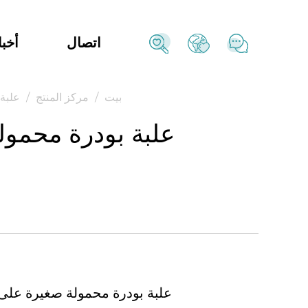
اتصال
أخبا
بيت
/
مركز المنتج
/
علبة