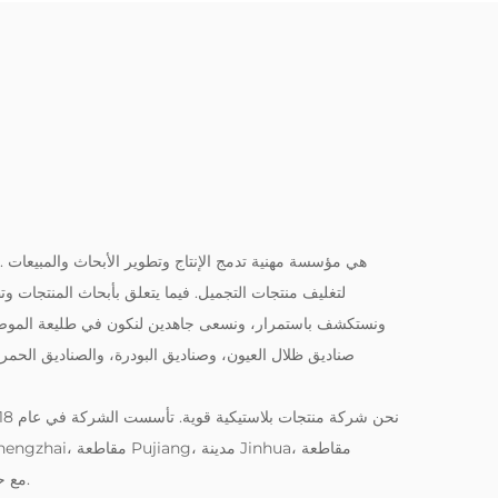
Ltd
لتغليف منتجات التجميل. فيما يتعلق بأبحاث المنتجات وتطو
ونستكشف باستمرار، ونسعى جاهدين لنكون في طليعة الموضة. تش
صناديق ظلال العيون، وصناديق البودرة، والصناديق الحمرا
Zhejiang، مع حالة تشغيل مستقرة وآفاق تنمية جيدة.