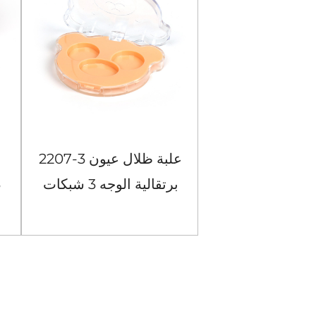
104-4 حافظة ظلال عيون
2207-3 علبة ظلال عيون
مربعة سوداء مكونة من 4
برتقالية الوجه 3 شبكات
شبكات
رض المزيد
عرض المزيد