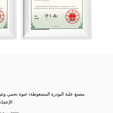
ير
علبة بودرة مضغوطة: عبوة مدمجة تحمي المكياج
الرقيق