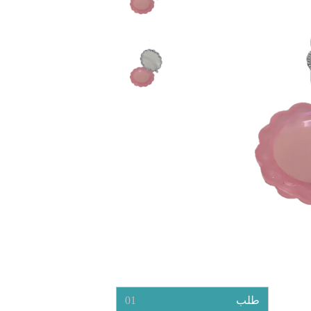
طلب
01