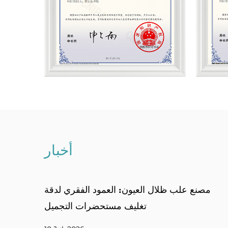
أخبار
صنع علبة البودرة المضغوطة: مصدر عبوات
مصنع عل
المكياج الواقية