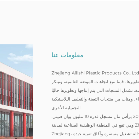
معلومات عنا
Zhejiang Ailishi Plastic Products Co., . هي مؤسسة مهنية تدمج الإنتاج وتطوير الأبحاث والمبيعات
يرها، فإننا نتبع اتجاهات الموضة العالمية، ونبتكر
مل المنتجات التي يتم إنتاجها وتطويرها حاليًا
ء، ومئات من منتجات التعبئة والتغليف البلاستيكية
التجميلية الأخرى.
‌نحن شركة منتجات بلاستيكية قوية. تأسست الشركة في عام 2018 برأس مال مسجل قدره 10 مليون يوان صيني.
وهي تقع في المنطقة الوظيفية الصناعية لمدينة Zhengzhai، مقاطعة Pujiang، مدينة Jinhua، مقاطعة