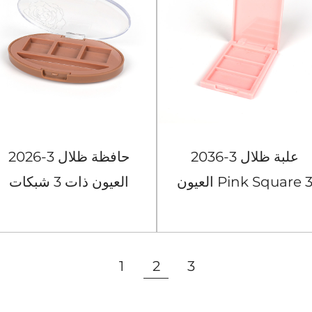
2036-3 علبة ظلال
2026-3 حافظة ظلال
العيون Pink Square 3
العيون ذات 3 شبكات
Gridst
مستديرة باللون البني
عرض المزيد
عرض المزيد
1
2
3