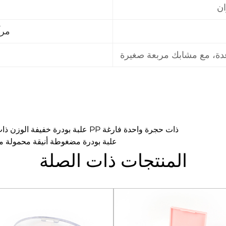
ان
مرآ
دة، مع مشابك مربعة صغيرة
PREV：2526-1 علبة بودرة خفيفة الوزن ذات مظهر غير لامع من مادة PP ذات حجرة واحدة فارغة
NEXT：2520-1 علبة بودرة مضغوطة أنيقة محم
المنتجات ذات الصلة