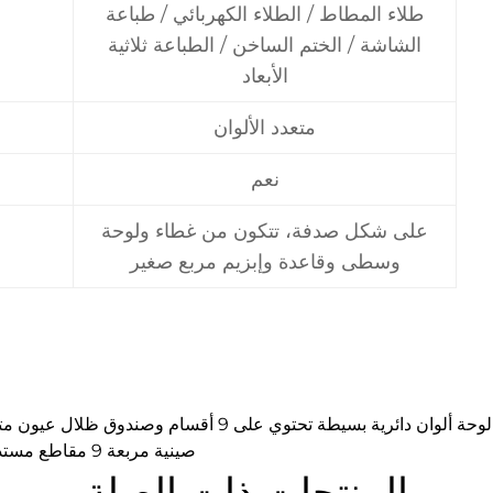
طلاء المطاط / الطلاء الكهربائي / طباعة
الشاشة / الختم الساخن / الطباعة ثلاثية
الأبعاد
متعدد الألوان
نعم
على شكل صدفة، تتكون من غطاء ولوحة
وسطى وقاعدة وإبزيم مربع صغير
PREV：2516-9لوحة ألوان دائرية بسيطة تحتوي على 9 أقسام وصندوق ظلال عيون متعدد الألوان قابل للاستبدال
NEXT：2407-9 صينية مربعة 9 مقاطع مستديرة الشبكة حاوية العيون
المنتجات ذات الصلة