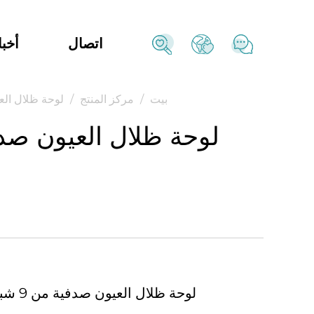
اتصال
أخبا
بيت
/
مركز المنتج
/
لوحة ظلال الع