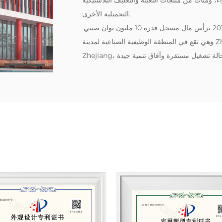
ء، ومئات من منتجات التعبئة والتغليف البلاستيكية
التجميلية الأخرى.
‌نحن شركة منتجات بلاستيكية قوية. تأسست الشركة في عام 2018 برأس مال مسجل قدره 10 مليون يوان صيني.
وهي تقع في المنطقة الوظيفية الصناعية لمدينة Zhengzhai، مقاطعة Pujiang، مدينة Jinhua، مقاطعة