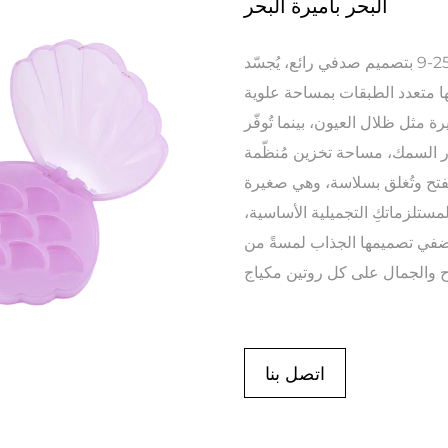
البحر بأميرة البحر
تتميز حقيبة مستحضرات التجميل 2513-9 بتصميم صدفي رائع، يُجسّد
ا متعدد الطبقات بمساحة علوية
ثل ظلال العيون، بينما تُوفّر
ر السمك، مساحة تخزين مُنظّمة
تح وتُغلق بسلاسة، وهي صغيرة
لمستلزماتكِ التجميلية الأساسية،
يُضفي تصميمها الجذاب لمسةً من
اتصل بنا