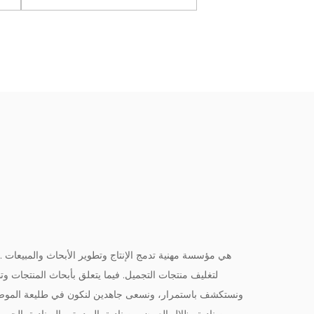
رض المزيد
عرض المزيد
Ltd
لتغليف منتجات التجميل. فيما يتعلق بأبحاث المنتجات وتطو
ونستكشف باستمرار، ونسعى جاهدين لنكون في طليعة الموضة. تش