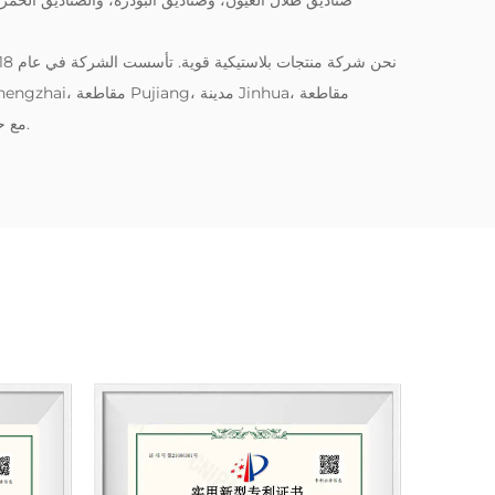
صناديق ظلال العيون، وصناديق البودرة، والصناديق الحمرا
Zhejiang، مع حالة تشغيل مستقرة وآفاق تنمية جيدة.