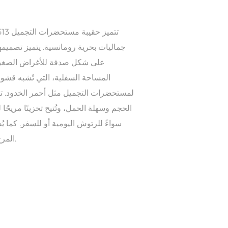
جماليات بحرية رومانسية. يتميز تصميمه
على شكل صدفة للأغراض الصغيرة م
المساحة السفلية، التي تُشبه قشو
لمستحضرات التجميل مثل أحمر الخدود. تف
الحجم وسهلة الحمل، وتُتيح تخزينًا مريحًا 
سواءً للرتوش اليومية أو للسفر. كما 
المرح والجمال على كل روتين مكياج.