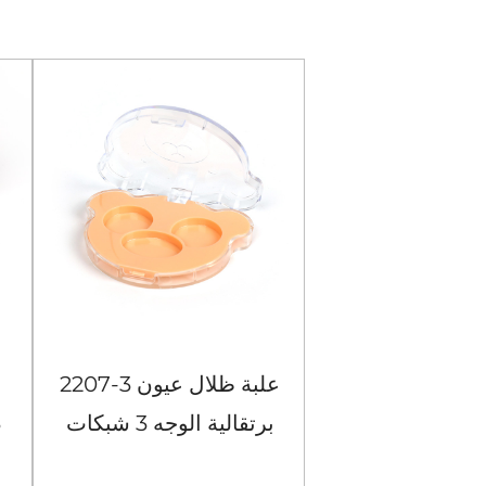
104-4 حافظة ظلال عيون
2207-3 علبة ظلال عيون
مربعة سوداء مكونة من 4
برتقالية الوجه 3 شبكات
شبكات