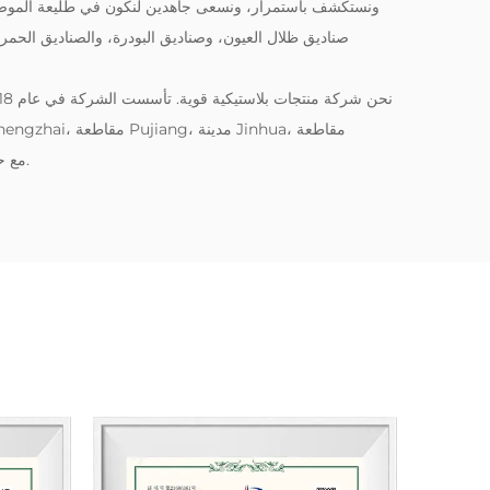
ونستكشف باستمرار، ونسعى جاهدين لنكون في طليعة الموضة. تش
صناديق ظلال العيون، وصناديق البودرة، والصناديق الحمرا
Zhejiang، مع حالة تشغيل مستقرة وآفاق تنمية جيدة.