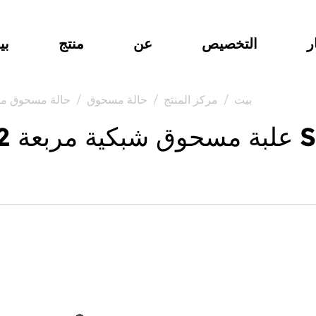
ر
التخصيص
عن
منتج
بي
بيت
/
مركز المنتج
/
حالة مسحوق
/
حالة مسحوق مر
Suppliers