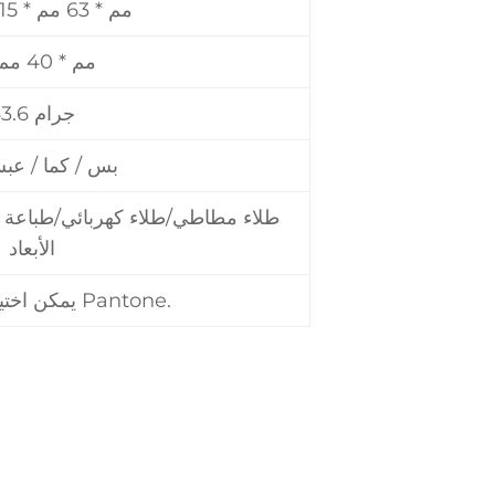
106 مم * 63 مم * 15 مم
56 مم * 40 مم
43.6 جرام
بس / كما / عب
طلاء مطاطي/طلاء كهربائي/طباعة ال
الأبعاد
يمكن اختيار جميع ألوان Pantone.