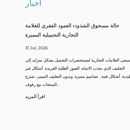
أخبار
حافظات البودرة المضغوطة متعددة الشبكات:
حالة
لعمود الفقري لمجموعات مستحضرات التجميل
الملونة
24 Jul, 2026
تسعى العلام
ع عشاق الجمال تنوعًا في منتجات الماكياج الخاصة بهم. ظلال
التغليف ا
عددة. مزيج وتطابق الألوان. لوحات مخصصة. أطقم احترافية.
تقليدية. أشكال
بدون التغليف المنظم، يصبح تنسيق الألوان غير مريح. أ علبة
مسحوق متعددة الشبك...
اقرأ المزيد