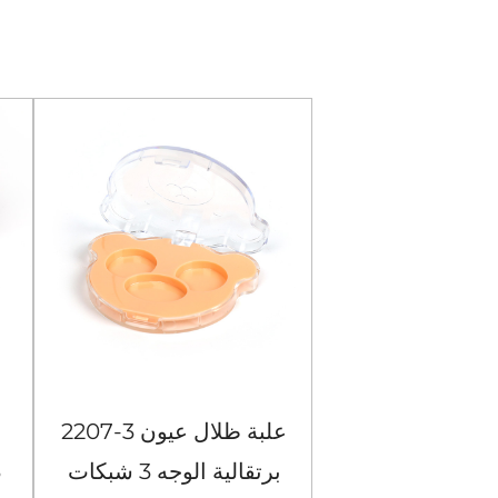
104-4 حافظة ظلال عيون
2207-3 علبة ظلال عيون
مربعة سوداء مكونة من 4
برتقالية الوجه 3 شبكات