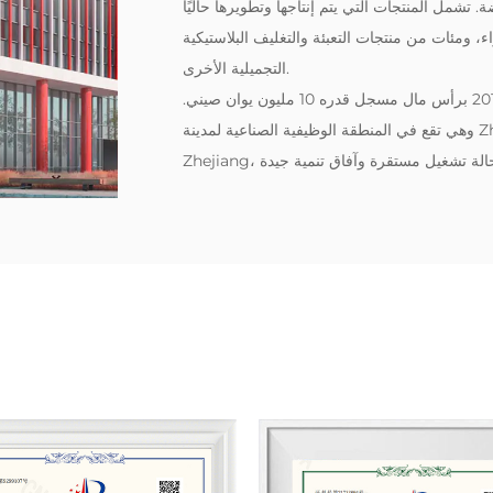
مل المنتجات التي يتم إنتاجها وتطويرها حاليًا
ء، ومئات من منتجات التعبئة والتغليف البلاستيكية
التجميلية الأخرى.
‌نحن شركة منتجات بلاستيكية قوية. تأسست الشركة في عام 2018 برأس مال مسجل قدره 10 مليون يوان صيني.
وهي تقع في المنطقة الوظيفية الصناعية لمدينة Zhengzhai، مقاطعة Pujiang، مدينة Jinhua، مقاطعة