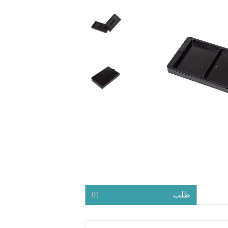
طلب
01