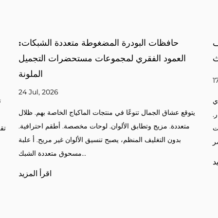
علبة مسحوق مربعة: العمود الفقري للتغليف
المضغوط الحديث
ا
17 Jul, 2026
تسعى العلامات التجارية لمستحضرات التجميل إلى التغليف الذي
يتوق
يوازن بين الشكل والوظيفة. المساحيق المضغوطة. احمرار.
مت
البرونزر. أقلام التحديد. وبدون الحالات المناسبة، تفقد المنتجات
الحماية والجاذبية البصر...
اقرأ المزيد