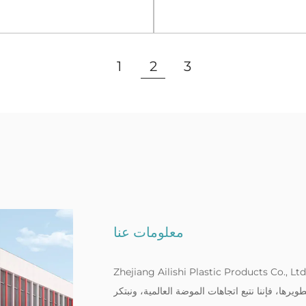
Gridst
مستديرة باللون البني
عرض المزيد
عرض المزيد
1
2
3
معلومات عنا
Zhejiang Ailishi Plastic Products Co., . هي مؤسسة مهنية تدمج الإنتاج وتطوير الأبحاث والمبيعات
يرها، فإننا نتبع اتجاهات الموضة العالمية، ونبتكر