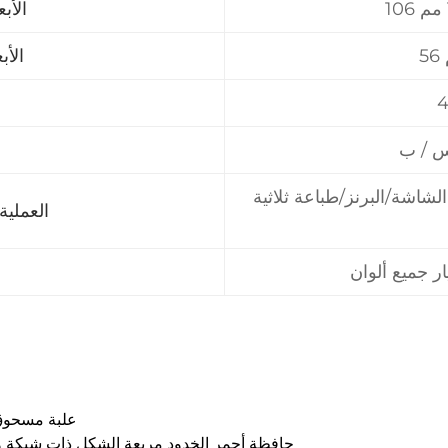
الأب
الأب
س / ب
شاشة/البرنز/طباعة ثلاثية
العملية 
PREV：2311 علب
NEXT：2419 حافظة أحمر الخدود مربعة الشكل ذات شبكة 